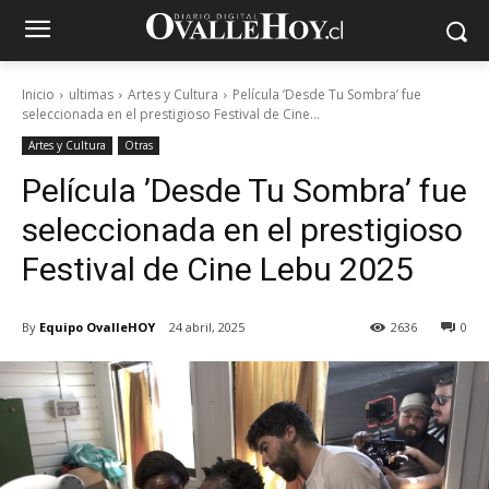
Inicio
ultimas
Artes y Cultura
Película ’Desde Tu Sombra’ fue
seleccionada en el prestigioso Festival de Cine...
Artes y Cultura
Otras
Película ’Desde Tu Sombra’ fue
seleccionada en el prestigioso
Festival de Cine Lebu 2025
By
Equipo OvalleHOY
24 abril, 2025
2636
0