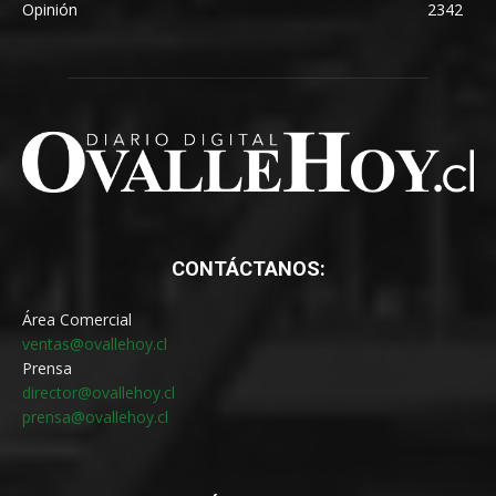
Opinión
2342
CONTÁCTANOS:
Área Comercial
ventas@ovallehoy.cl
Prensa
director@ovallehoy.cl
prensa@ovallehoy.cl