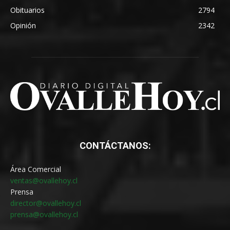
Obituarios
2794
Opinión
2342
CONTÁCTANOS:
Área Comercial
ventas@ovallehoy.cl
Prensa
director@ovallehoy.cl
prensa@ovallehoy.cl