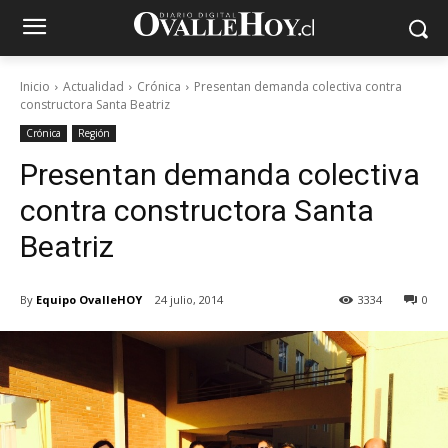
Inicio
Actualidad
Crónica
Presentan demanda colectiva contra
constructora Santa Beatriz
Crónica
Región
Presentan demanda colectiva
contra constructora Santa
Beatriz
By
Equipo OvalleHOY
24 julio, 2014
3334
0