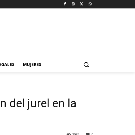
EGALES
MUJERES
 del jurel en la
3083
0