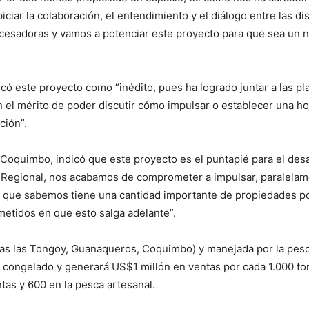
iciar la colaboración, el entendimiento y el diálogo entre las di
ocesadoras y vamos a potenciar este proyecto para que sea un n
icó este proyecto como “inédito, pues ha logrado juntar a las pl
 el mérito de poder discutir cómo impulsar o establecer una hoj
ción”.
 Coquimbo, indicó que este proyecto es el puntapié para el desa
Regional, nos acabamos de comprometer a impulsar, paralelamen
do que sabemos tiene una cantidad importante de propiedades po
tidos en que esto salga adelante”.
etas las Tongoy, Guanaqueros, Coquimbo) y manejada por la pesc
l congelado y generará US$1 millón en ventas por cada 1.000 t
tas y 600 en la pesca artesanal.