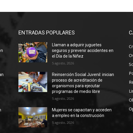
ENTRADAS POPULARES
C
Llaman a adquirir juguetes
Cr
en
seguros y prevenir accidentes en
Ov
el Día de la Niñez
5 agosto, 2026
S
Po
ian
Reinserción Social Juvenil: inician
proceso de acreditación de
R
organismos para ejecutar
Li
programas de medio libre
5 agosto, 2026
Ob
O
n
Mujeres se capacitan y acceden
a empleo en la construcción
5 agosto, 2026