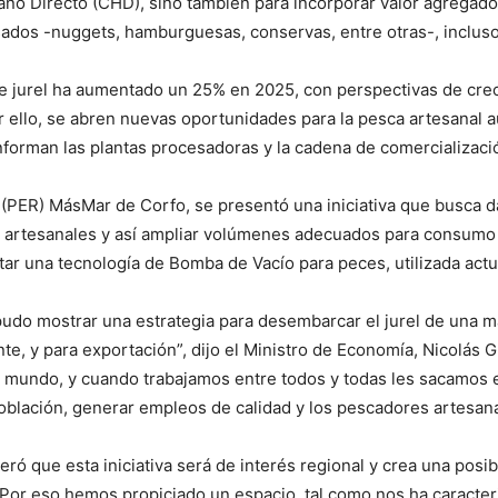
no Directo (CHD), sino también para incorporar valor agregado
ados -nuggets, hamburguesas, conservas, entre otras-, incluso 
de jurel ha aumentado un 25% en 2025, con perspectivas de crec
ello, se abren nuevas oportunidades para la pesca artesanal au
orman las plantas procesadoras y la cadena de comercializaci
(PER) MásMar de Corfo, se presentó una iniciativa que busca dar
 artesanales y así ampliar volúmenes adecuados para consumo h
r una tecnología de Bomba de Vacío para peces, utilizada actu
do mostrar una estrategia para desembarcar el jurel de una ma
, y para exportación”, dijo el Ministro de Economía, Nicolás G
el mundo, y cuando trabajamos entre todos y todas les sacamo
oblación, generar empleos de calidad y los pescadores artesan
eró que esta iniciativa será de interés regional y crea una posi
. “Por eso hemos propiciado un espacio, tal como nos ha caract