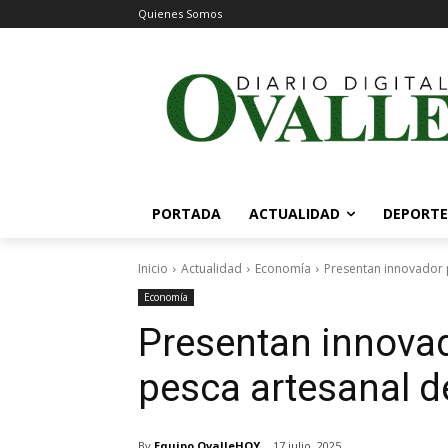
Quienes Somos
PORTADA
ACTUALIDAD
DEPORTE
Inicio
Actualidad
Economía
Presentan innovador p
Economía
Presentan innovado
pesca artesanal d
By
Equipo OvalleHOY
17 julio, 2025