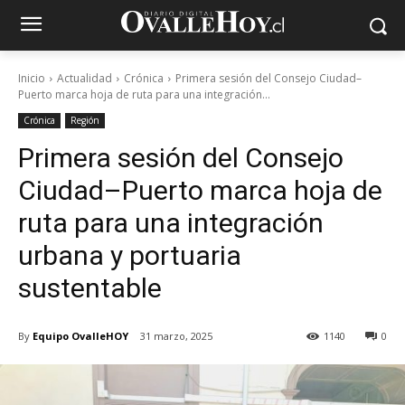
Inicio
Actualidad
Crónica
Primera sesión del Consejo Ciudad–
Puerto marca hoja de ruta para una integración...
Crónica
Región
Primera sesión del Consejo
Ciudad–Puerto marca hoja de
ruta para una integración
urbana y portuaria
sustentable
By
Equipo OvalleHOY
31 marzo, 2025
1140
0