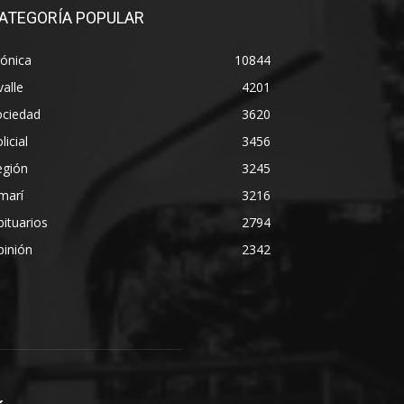
ATEGORÍA POPULAR
ónica
10844
alle
4201
ociedad
3620
licial
3456
egión
3245
marí
3216
ituarios
2794
pinión
2342