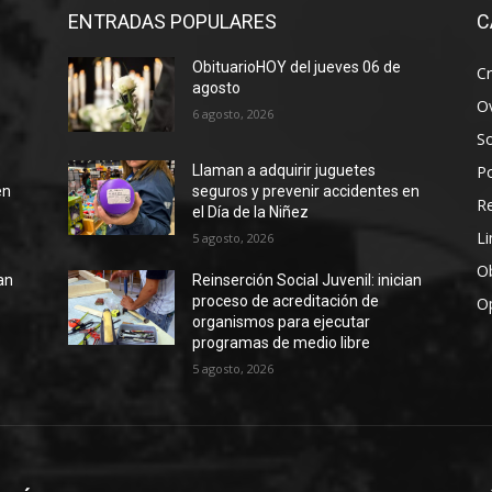
ENTRADAS POPULARES
C
ObituarioHOY del jueves 06 de
Cr
agosto
Ov
6 agosto, 2026
S
Po
Llaman a adquirir juguetes
en
seguros y prevenir accidentes en
R
el Día de la Niñez
Li
5 agosto, 2026
Ob
ian
Reinserción Social Juvenil: inician
proceso de acreditación de
O
organismos para ejecutar
programas de medio libre
5 agosto, 2026