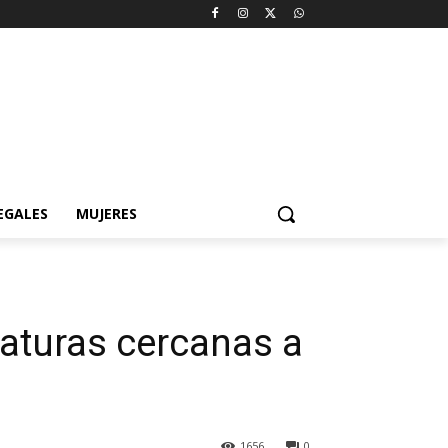
EGALES
MUJERES
raturas cercanas a
1656
0