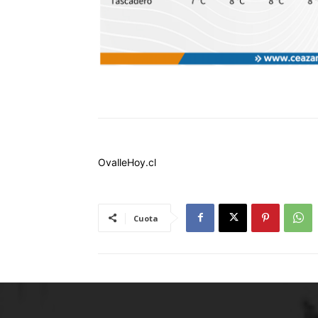
OvalleHoy.cl
Cuota