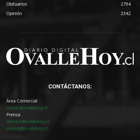
Obituarios
2794
Opinión
2342
CONTÁCTANOS:
Área Comercial
ventas@ovallehoy.cl
Prensa
director@ovallehoy.cl
prensa@ovallehoy.cl