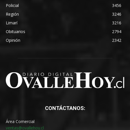
Policial
3456
Región
3246
Limarí
3216
Obituarios
2794
Opinión
2342
CONTÁCTANOS:
Área Comercial
ventas@ovallehoy.cl