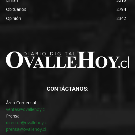
Limarí
3216
Obituarios
2794
Opinión
2342
CONTÁCTANOS:
Área Comercial
ventas@ovallehoy.cl
Prensa
director@ovallehoy.cl
prensa@ovallehoy.cl