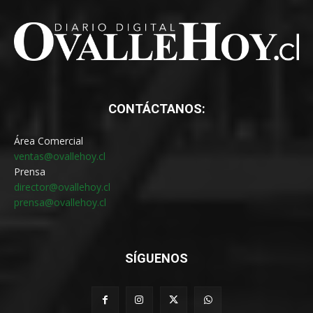
CONTÁCTANOS:
Área Comercial
ventas@ovallehoy.cl
Prensa
director@ovallehoy.cl
prensa@ovallehoy.cl
SÍGUENOS