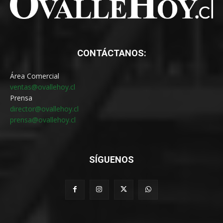
CONTÁCTANOS:
Área Comercial
ventas@ovallehoy.cl
Prensa
director@ovallehoy.cl
prensa@ovallehoy.cl
SÍGUENOS