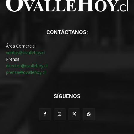
CONTÁCTANOS:
Área Comercial
ventas@ovallehoy.cl
Prensa
director@ovallehoy.cl
prensa@ovallehoy.cl
SÍGUENOS