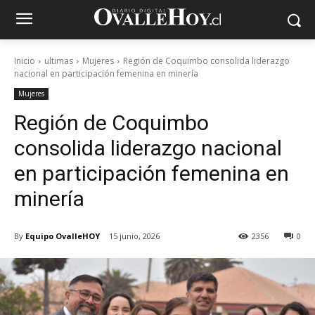
Inicio
ultimas
Mujeres
Región de Coquimbo consolida liderazgo
nacional en participación femenina en minería
Mujeres
Región de Coquimbo
consolida liderazgo nacional
en participación femenina en
minería
By
Equipo OvalleHOY
15 junio, 2026
2356
0