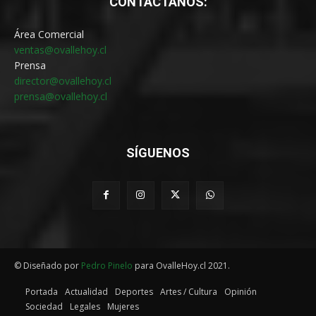
CONTÁCTANOS:
Área Comercial
ventas@ovallehoy.cl
Prensa
director@ovallehoy.cl
prensa@ovallehoy.cl
SÍGUENOS
© Diseñado por
Pedro Pinelo
para OvalleHoy.cl 2021.
Portada
Actualidad
Deportes
Artes / Cultura
Opinión
Sociedad
Legales
Mujeres