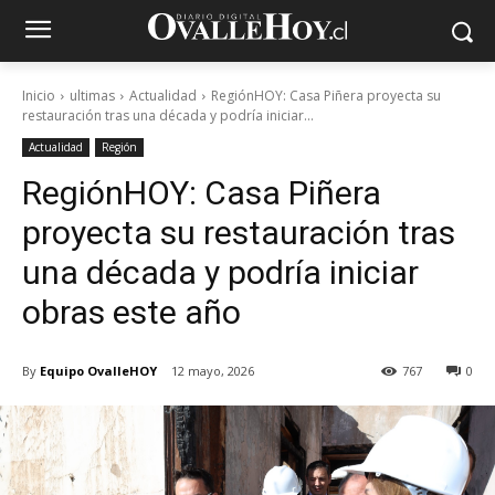
Inicio
ultimas
Actualidad
RegiónHOY: Casa Piñera proyecta su
restauración tras una década y podría iniciar...
Actualidad
Región
RegiónHOY: Casa Piñera
proyecta su restauración tras
una década y podría iniciar
obras este año
By
Equipo OvalleHOY
12 mayo, 2026
767
0