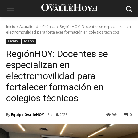
Inicio
Actualidad
Crónica
RegiónHOY: Docentes se especializan en
electromovilidad para fortalecer formación en colegios técnicos
Crónica
Región
RegiónHOY: Docentes se
especializan en
electromovilidad para
fortalecer formación en
colegios técnicos
By
Equipo OvalleHOY
8 abril, 2026
964
0