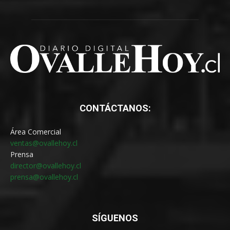
CONTÁCTANOS:
Área Comercial
ventas@ovallehoy.cl
Prensa
director@ovallehoy.cl
prensa@ovallehoy.cl
SÍGUENOS