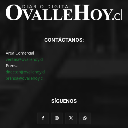
CONTÁCTANOS:
Área Comercial
ventas@ovallehoy.cl
Prensa
director@ovallehoy.cl
prensa@ovallehoy.cl
SÍGUENOS