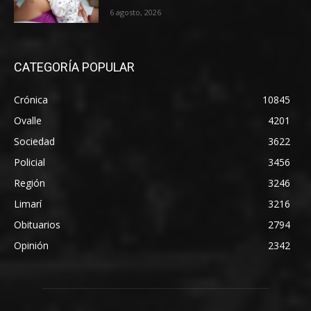
6 agosto, 2026
CATEGORÍA POPULAR
Crónica
10845
Ovalle
4201
Sociedad
3622
Policial
3456
Región
3246
Limarí
3216
Obituarios
2794
Opinión
2342