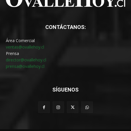
CONTÁCTANOS:
Área Comercial
ventas@ovallehoy.cl
Prensa
director@ovallehoy.cl
prensa@ovallehoy.cl
SÍGUENOS