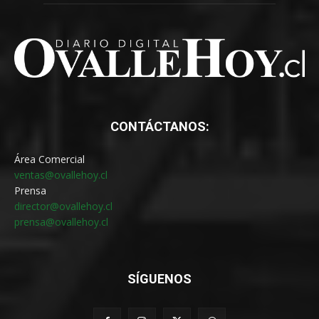
CONTÁCTANOS:
Área Comercial
ventas@ovallehoy.cl
Prensa
director@ovallehoy.cl
prensa@ovallehoy.cl
SÍGUENOS