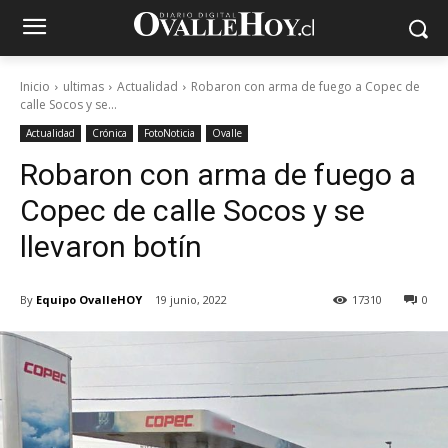
Inicio
ultimas
Actualidad
Robaron con arma de fuego a Copec de
calle Socos y se...
Actualidad
Crónica
FotoNoticia
Ovalle
Robaron con arma de fuego a
Copec de calle Socos y se
llevaron botín
By
Equipo OvalleHOY
19 junio, 2022
17310
0