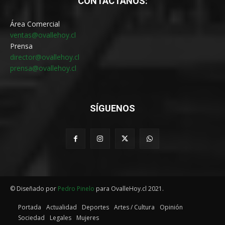
CONTÁCTANOS:
Área Comercial
ventas@ovallehoy.cl
Prensa
director@ovallehoy.cl
prensa@ovallehoy.cl
SÍGUENOS
© Diseñado por
Pedro Pinelo
para OvalleHoy.cl 2021.
Portada
Actualidad
Deportes
Artes / Cultura
Opinión
Sociedad
Legales
Mujeres