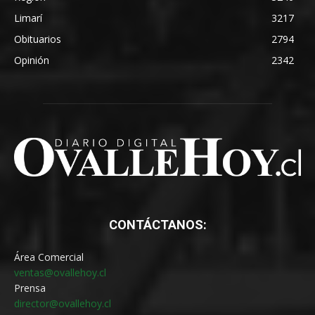
Limarí
3217
Obituarios
2794
Opinión
2342
CONTÁCTANOS:
Área Comercial
ventas@ovallehoy.cl
Prensa
director@ovallehoy.cl