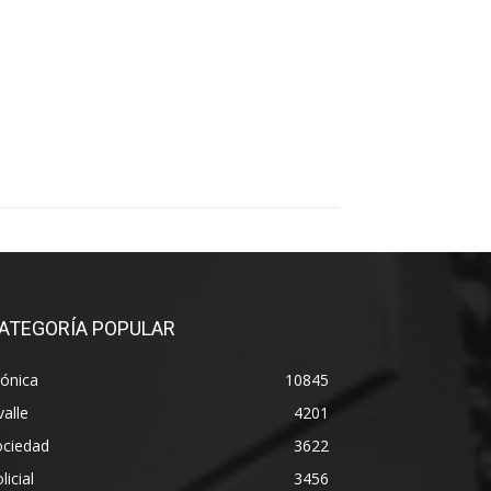
ATEGORÍA POPULAR
ónica
10845
alle
4201
ociedad
3622
licial
3456