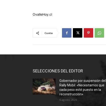
OvalleHoy.cl
Cuota
SELECCIONES DEL EDITOR
Gobernador por suspensión del
Rally Mobil: «Necesitamos que
cada peso esté puesto en la
reconstrucción»
6 agosto, 2026