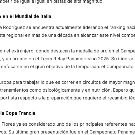
etir de igual a igual en pistas de alta magnitud.
en el Mundial de Italia
ia Rodríguez se encuentra actualmente liderando el ranking na
ista regional en más de una década en alcanzar este nivel compet
o en el extranjero, donde destacan la medalla de oro en el Ca
 y un bronce en el Team Relay Panamericano 2025. Su itinerar
 enfocarse en el gran objetivo de la temporada: el Campeonato M
Europa para trabajar lo que es correr en circuitos de mayor ma
ntrenamientos como psicológicamente y en nutrición. Espero qu
rtista respecto a la preparación que requiere el recambio técni
la Copa Francia
Flores ya es considerado uno de los principales referentes nac
os. Su última gran presentación fue en el Campeonato Panamer