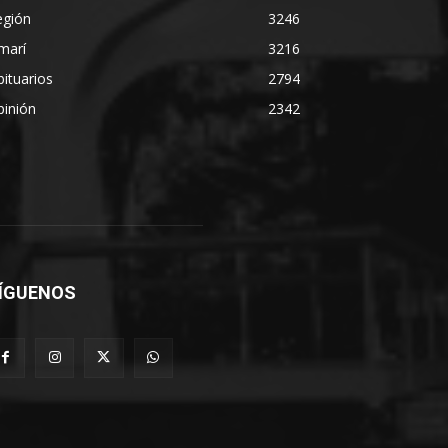
egión
3246
marí
3216
ituarios
2794
pinión
2342
ÍGUENOS