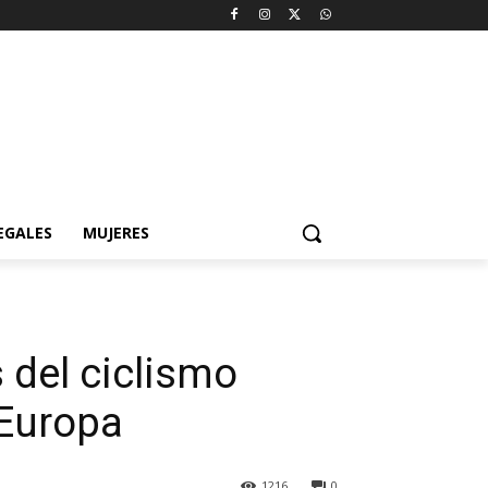
EGALES
MUJERES
 del ciclismo
 Europa
1216
0