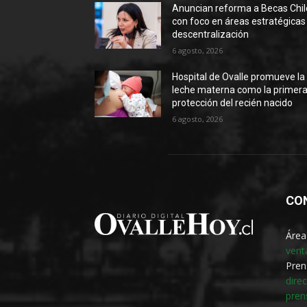
Anuncian reforma a Becas Chil
con foco en áreas estratégicas
descentralización
6 agosto, 2026
Hospital de Ovalle promueve la
leche materna como la primer
protección del recién nacido
6 agosto, 2026
CO
Área
vent
Pren
dire
pren