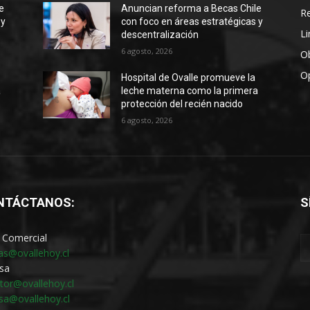
e
Anuncian reforma a Becas Chile
R
 y
con foco en áreas estratégicas y
Li
descentralización
6 agosto, 2026
Ob
O
Hospital de Ovalle promueve la
a
leche materna como la primera
protección del recién nacido
6 agosto, 2026
NTÁCTANOS:
S
 Comercial
as@ovallehoy.cl
sa
ctor@ovallehoy.cl
sa@ovallehoy.cl