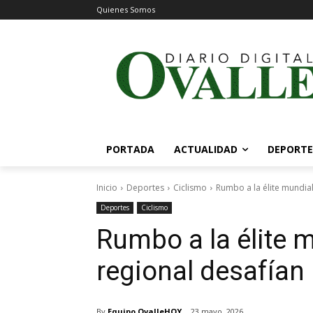
Quienes Somos
PORTADA
ACTUALIDAD
DEPORTE
Inicio
Deportes
Ciclismo
Rumbo a la élite mundial
Deportes
Ciclismo
Rumbo a la élite 
regional desafían 
By
Equipo OvalleHOY
23 mayo, 2026