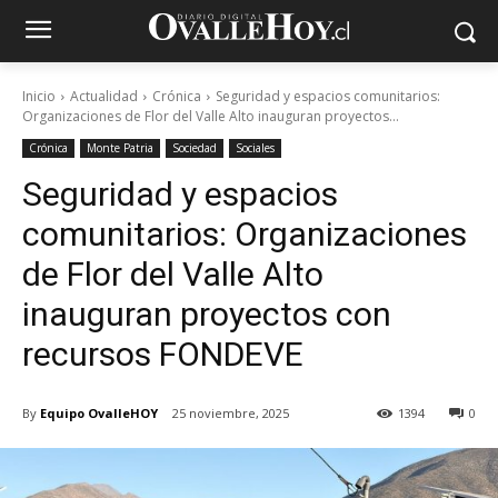
Inicio
Actualidad
Crónica
Seguridad y espacios comunitarios:
Organizaciones de Flor del Valle Alto inauguran proyectos...
Crónica
Monte Patria
Sociedad
Sociales
Seguridad y espacios
comunitarios: Organizaciones
de Flor del Valle Alto
inauguran proyectos con
recursos FONDEVE
By
Equipo OvalleHOY
25 noviembre, 2025
1394
0