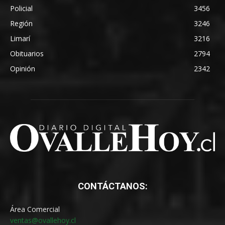
Policial
3456
Región
3246
Limarí
3216
Obituarios
2794
Opinión
2342
CONTÁCTANOS:
Área Comercial
ventas@ovallehoy.cl