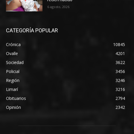
6 agosto, 2026
CATEGORÍA POPULAR
Crónica
10845
Ovalle
4201
Sociedad
3622
Policial
3456
Región
3246
Limarí
3216
Obituarios
2794
Opinión
2342