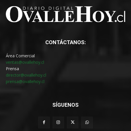
CONTÁCTANOS:
Área Comercial
ventas@ovallehoy.cl
Prensa
director@ovallehoy.cl
prensa@ovallehoy.cl
SÍGUENOS