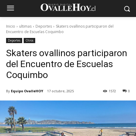
Inicio
ultimas
Deportes
Skaters ovallinos participaron del
Encuentro de Escuelas Coquimbo
Deportes
Otros
Skaters ovallinos participaron
del Encuentro de Escuelas
Coquimbo
By
Equipo OvalleHOY
17 octubre, 2025
1572
0