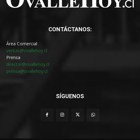
CONTÁCTANOS:
Área Comercial
ventas@ovallehoy.cl
Prensa
director@ovallehoy.cl
prensa@ovallehoy.cl
SÍGUENOS