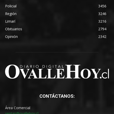
Policial
3456
Región
3246
Limarí
3216
Obituarios
2794
Opinión
2342
CONTÁCTANOS:
Área Comercial
ventas@ovallehoy.cl