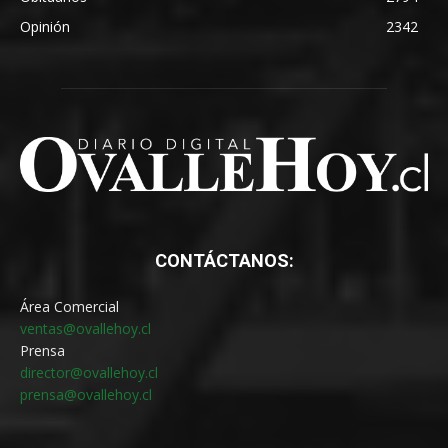
Opinión
2342
CONTÁCTANOS:
Área Comercial
ventas@ovallehoy.cl
Prensa
director@ovallehoy.cl
prensa@ovallehoy.cl