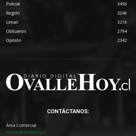
Policial
3456
Región
3246
Limarí
3216
Obituarios
2794
Opinión
2342
CONTÁCTANOS:
Área Comercial
ventas@ovallehoy.cl