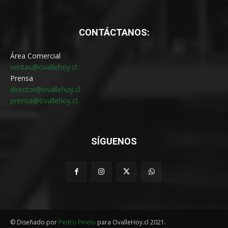
CONTÁCTANOS:
Área Comercial
ventas@ovallehoy.cl
Prensa
director@ovallehoy.cl
prensa@ovallehoy.cl
SÍGUENOS
© Diseñado por
Pedro Pinelo
para OvalleHoy.cl 2021.