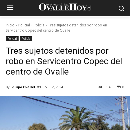
Inicio
Policial
Policía
Tres sujetos detenidos por robo en
Servicentro Copec del centro de Ovalle
Policial
Policía
Tres sujetos detenidos por
robo en Servicentro Copec del
centro de Ovalle
By
Equipo OvalleHOY
5 julio, 2024
3366
0