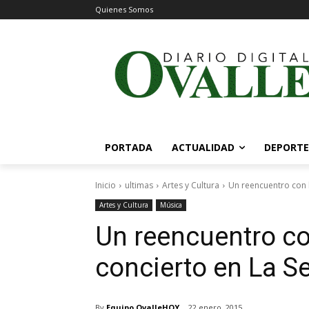
Quienes Somos
PORTADA
ACTUALIDAD
DEPORTE
Inicio
ultimas
Artes y Cultura
Un reencuentro con l
Artes y Cultura
Música
Un reencuentro con
concierto en La S
By
Equipo OvalleHOY
22 enero, 2015