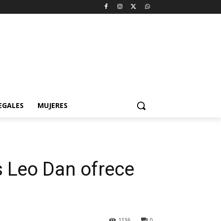
EGALES
MUJERES
s Leo Dan ofrece
1136
0