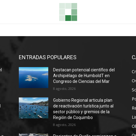
ENTRADAS POPULARES
C
el
Destacan potencial científico del
Cr
Archipiélago de HumboldT en
Ov
Congreso de Ciencias del Mar
8 agosto, 2026
S
Po
Gobierno Regional articula plan
l
de reactivación turística junto al
R
sector público y gremios de la
Li
Región de Coquimbo
8 agosto, 2026
Ob
O