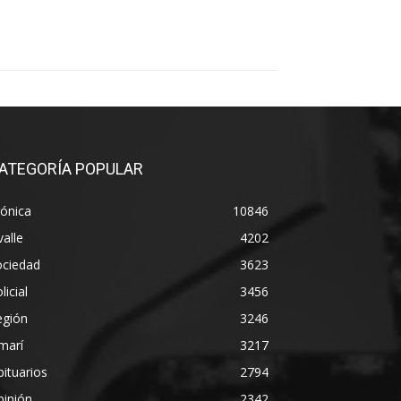
ATEGORÍA POPULAR
ónica
10846
alle
4202
ociedad
3623
licial
3456
egión
3246
marí
3217
ituarios
2794
pinión
2342