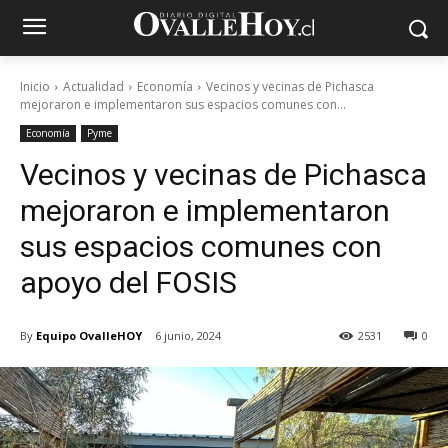
Inicio
Actualidad
Economía
Vecinos y vecinas de Pichasca
mejoraron e implementaron sus espacios comunes con...
Economía
Pyme
Vecinos y vecinas de Pichasca
mejoraron e implementaron
sus espacios comunes con
apoyo del FOSIS
By
Equipo OvalleHOY
6 junio, 2024
2531
0