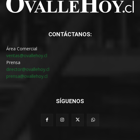
CONTÁCTANOS:
Área Comercial
ventas@ovallehoy.cl
Prensa
director@ovallehoy.cl
prensa@ovallehoy.cl
SÍGUENOS