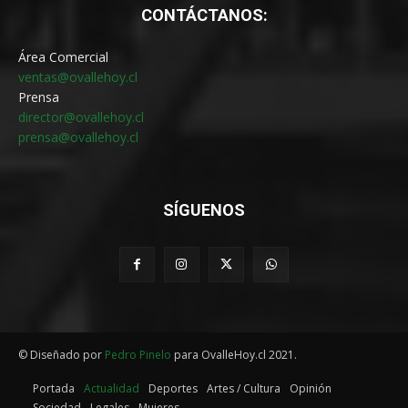
CONTÁCTANOS:
Área Comercial
ventas@ovallehoy.cl
Prensa
director@ovallehoy.cl
prensa@ovallehoy.cl
SÍGUENOS
© Diseñado por
Pedro Pinelo
para OvalleHoy.cl 2021.
Portada
Actualidad
Deportes
Artes / Cultura
Opinión
Sociedad
Legales
Mujeres