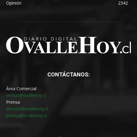
Opinión
2342
CONTÁCTANOS:
Área Comercial
ventas@ovallehoy.cl
Prensa
director@ovallehoy.cl
prensa@ovallehoy.cl