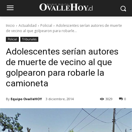
Inicio
Actualidad
Policial
Adolescentes serían autores de muerte
de vecino al que golpearon para robarle...
Policial
Tribunales
Adolescentes serían autores
de muerte de vecino al que
golpearon para robarle la
camioneta
By
Equipo OvalleHOY
3 diciembre, 2014
3029
0