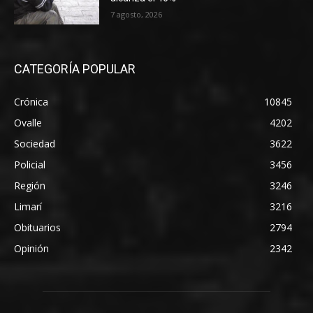
7 agosto, 2026
CATEGORÍA POPULAR
Crónica
10845
Ovalle
4202
Sociedad
3622
Policial
3456
Región
3246
Limarí
3216
Obituarios
2794
Opinión
2342