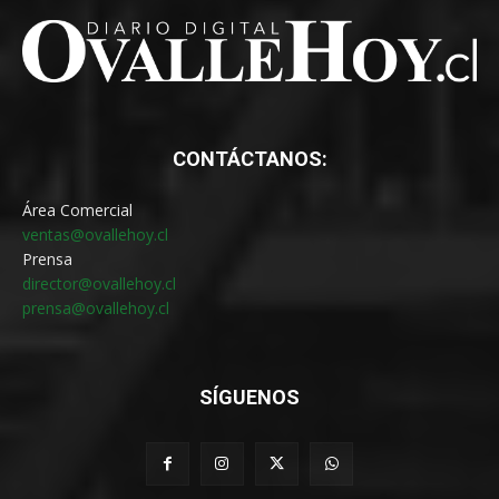
CONTÁCTANOS:
Área Comercial
ventas@ovallehoy.cl
Prensa
director@ovallehoy.cl
prensa@ovallehoy.cl
SÍGUENOS