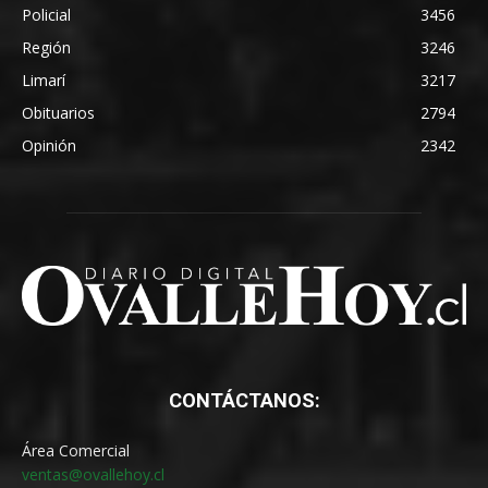
Policial
3456
Región
3246
Limarí
3217
Obituarios
2794
Opinión
2342
CONTÁCTANOS:
Área Comercial
ventas@ovallehoy.cl