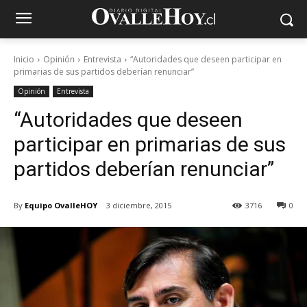
Inicio
Opinión
Entrevista
“Autoridades que deseen participar en
primarias de sus partidos deberían renunciar”
Opinión
Entrevista
“Autoridades que deseen
participar en primarias de sus
partidos deberían renunciar”
By
Equipo OvalleHOY
3 diciembre, 2015
3716
0