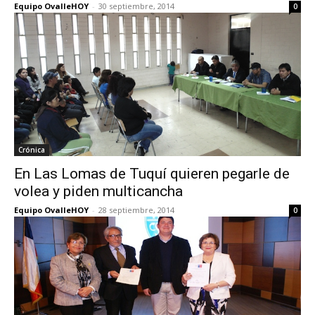
Equipo OvalleHOY
-
30 septiembre, 2014
0
Crónica
En Las Lomas de Tuquí quieren pegarle de
volea y piden multicancha
Equipo OvalleHOY
-
28 septiembre, 2014
0