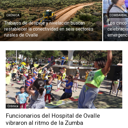
CRÓNICA
COMBARBAL
Trabajos de despeje y nivelación buscan
Los cinco
restablecer la conectividad en seis sectores
celebracio
rurales de Ovalle
emergenci
Crónica
Funcionarios del Hospital de Ovalle
vibraron al ritmo de la Zumba