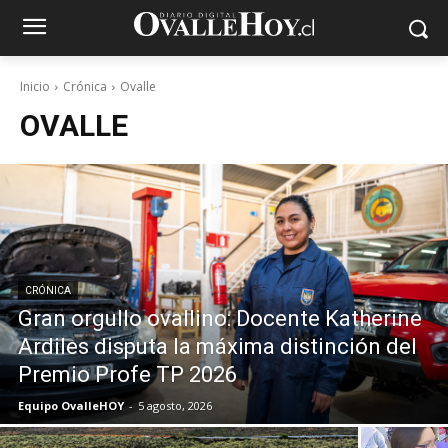
Inicio
Crónica
Ovalle
OVALLE
CRÓNICA
Gran orgullo ovallino: Docente Katherine
Ardiles disputa la máxima distinción del
Premio Profe TP 2026
Equipo OvalleHOY
-
5 agosto, 2026