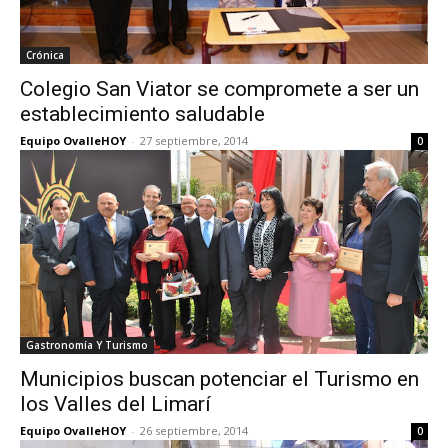
Crónica
Colegio San Viator se compromete a ser un
establecimiento saludable
Equipo OvalleHOY
-
27 septiembre, 2014
0
Gastronomía Y Turismo
Municipios buscan potenciar el Turismo en
los Valles del Limarí
Equipo OvalleHOY
-
26 septiembre, 2014
0