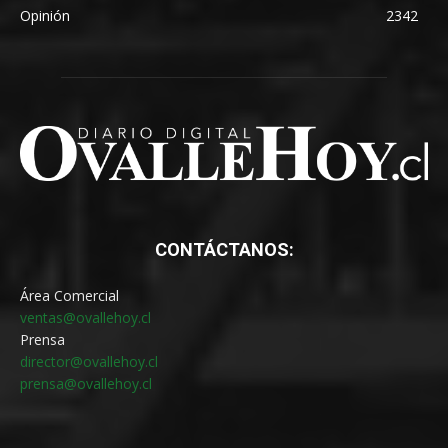
Opinión
2342
CONTÁCTANOS:
Área Comercial
ventas@ovallehoy.cl
Prensa
director@ovallehoy.cl
prensa@ovallehoy.cl