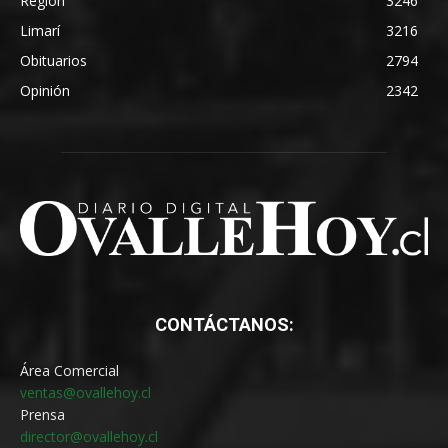
Región
3246
Limarí
3216
Obituarios
2794
Opinión
2342
CONTÁCTANOS:
Área Comercial
ventas@ovallehoy.cl
Prensa
director@ovallehoy.cl