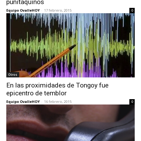
punitaquinos
Equipo OvalleHOY
-
17 febrero, 2015
0
Otros
En las proximidades de Tongoy fue
epicentro de temblor
Equipo OvalleHOY
-
16 febrero, 2015
0