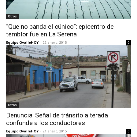
Otros
“Que no panda el cúnico”: epicentro de
temblor fue en La Serena
Equipo OvalleHOY
-
22 enero, 2015
0
Otros
Denuncia: Señal de tránsito alterada
confunde a los conductores
Equipo OvalleHOY
-
21 enero, 2015
0