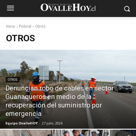
Inicio
Policial
Otros
OTROS
OTROS
Denuncian robo de cables en sector
Guanaqueros en medio de la
recuperación del suministro por
emergencia
Equipo OvalleHOY
-
27 julio, 2026