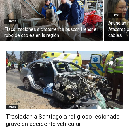
OTROS
OTROS
Anuncian 
Fiscalizaciones a chatarrerías buscan frenar el
Atacama pa
robo de cables en la región
cables
Otros
Trasladan a Santiago a religioso lesionado
grave en accidente vehicular