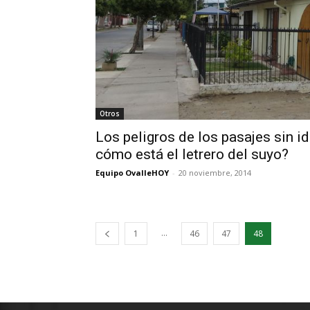
Otros
Los peligros de los pasajes sin id
cómo está el letrero del suyo?
Equipo OvalleHOY
-
20 noviembre, 2014
...
1
46
47
48