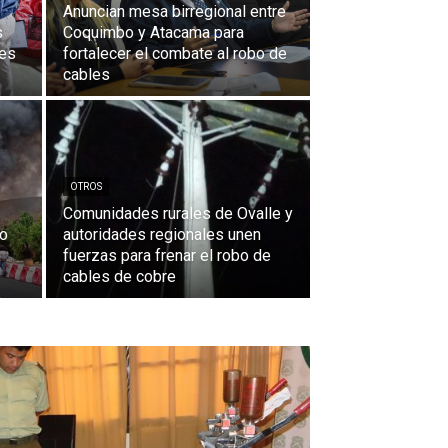
Anuncian mesa birregional entre
s
Coquimbo y Atacama para
les
fortalecer el combate al robo de
cables
OTROS
Comunidades rurales de Ovalle y
lo
autoridades regionales unen
a
fuerzas para frenar el robo de
cables de cobre