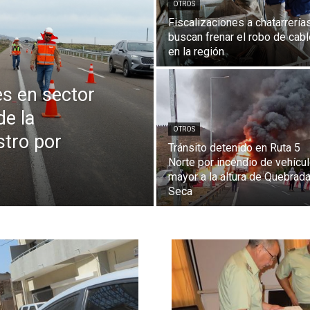
OTROS
Fiscalizaciones a chatarrería
buscan frenar el robo de cab
en la región
s en sector
e la
OTROS
stro por
Tránsito detenido en Ruta 5
Norte por incendio de vehícu
mayor a la altura de Quebrad
Seca