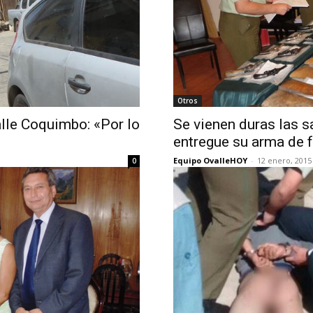
Otros
alle Coquimbo: «Por lo
Se vienen duras las s
entregue su arma de 
Equipo OvalleHOY
-
12 enero, 2015
0