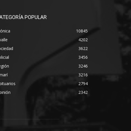
ATEGORÍA POPULAR
ónica
10845
alle
4202
ociedad
3622
licial
3456
egión
3246
marí
3216
ituarios
2794
pinión
2342