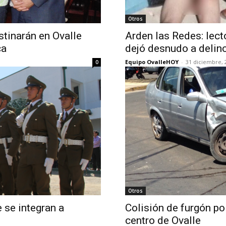
Otros
tinarán en Ovalle
Arden las Redes: lect
ca
dejó desnudo a delin
Equipo OvalleHOY
-
31 diciembre, 
0
Otros
 se integran a
Colisión de furgón pol
centro de Ovalle