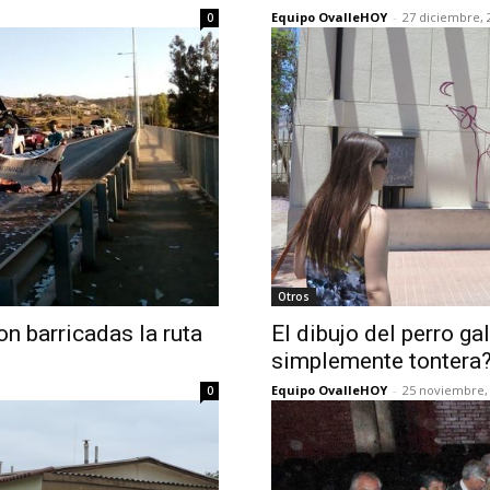
Equipo OvalleHOY
-
27 diciembre, 
0
Otros
on barricadas la ruta
El dibujo del perro ga
simplemente tontera
Equipo OvalleHOY
-
25 noviembre,
0