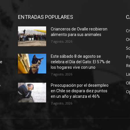
ENTRADAS POPULARES
C
Crianceros de Ovalle recibieron
Cr
alimento para sus animales
Ov
7 agosto, 2026
S
Po
Este sábado 8 de agosto se
de
celebra el Día del Gato: El 57% de
R
los hogares vive con uno
Li
7 agosto, 2026
Ob
o
Preocupación por el desempleo
en Chile se dispara diez puntos
O
en un año y alcanza el 46%
7 agosto, 2026