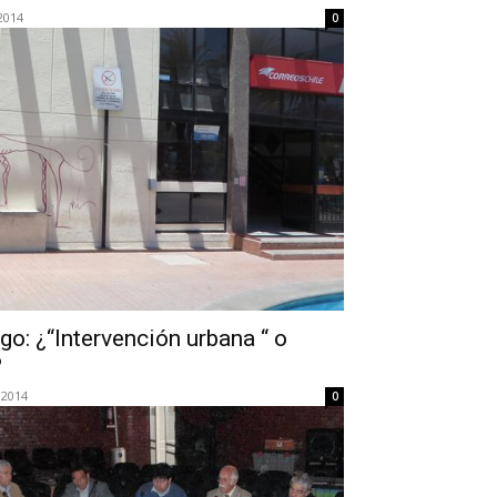
2014
0
lgo: ¿“Intervención urbana “ o
?
 2014
0