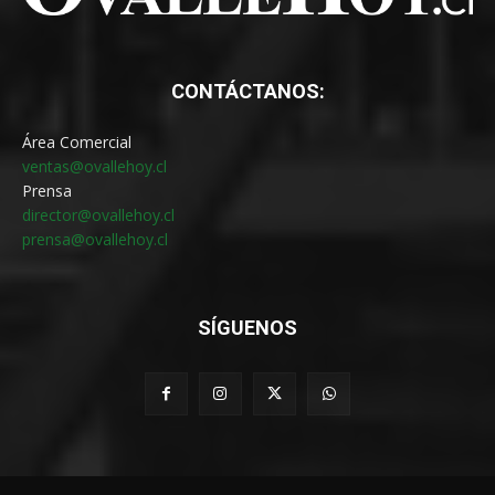
CONTÁCTANOS:
Área Comercial
ventas@ovallehoy.cl
Prensa
director@ovallehoy.cl
prensa@ovallehoy.cl
SÍGUENOS