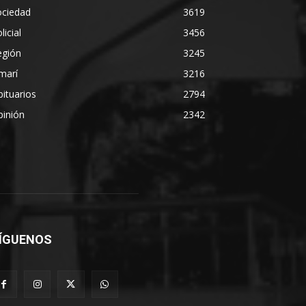
ociedad
3619
licial
3456
egión
3245
marí
3216
ituarios
2794
pinión
2342
ÍGUENOS