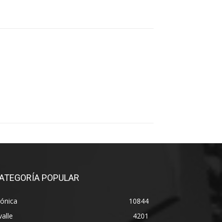
ATEGORÍA POPULAR
ónica
10844
alle
4201