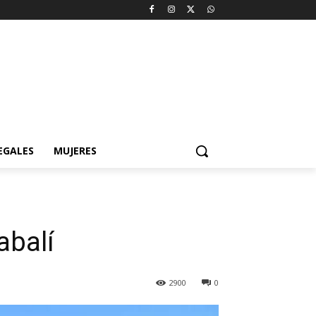
EGALES
MUJERES
abalí
2900
0