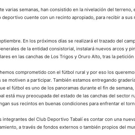
e varias semanas, han consistido en la nivelación del terreno, e
 deportivo cuente con un recinto apropiado, para recibir a sus 
septiembre. En los próximos días se realizará el trazado del cam
nerales de la entidad consistorial, instalará nuevos arcos y pint
es en las canchas de Los Trigos y Oruro Alto, tras la petición
s hemos comprometido con el fútbol rural y por eso los queremo
os se motiven a participar. También estamos entregando gradería
l fútbol es uno de los panoramas durante el fin de semana, so
l está muy preocupada del estado de las canchas del sector rur
gan sus recintos en buenas condiciones para enfrentar el torne
 integrantes del Club Deportivo Tabalí es contar con una nueva
amiento, a través de fondos externos o también propios del mun