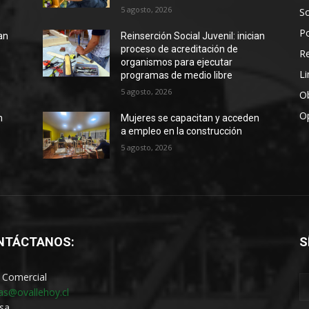
5 agosto, 2026
S
Po
ian
Reinserción Social Juvenil: inician
proceso de acreditación de
R
organismos para ejecutar
Li
programas de medio libre
5 agosto, 2026
Ob
O
n
Mujeres se capacitan y acceden
a empleo en la construcción
5 agosto, 2026
NTÁCTANOS:
S
 Comercial
as@ovallehoy.cl
sa