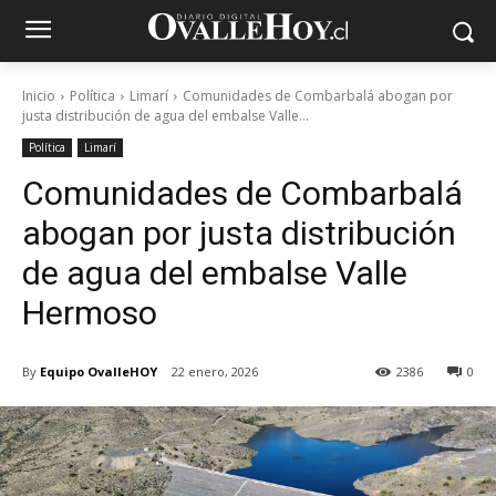
Inicio
Política
Limarí
Comunidades de Combarbalá abogan por
justa distribución de agua del embalse Valle...
Política
Limarí
Comunidades de Combarbalá
abogan por justa distribución
de agua del embalse Valle
Hermoso
By
Equipo OvalleHOY
22 enero, 2026
2386
0