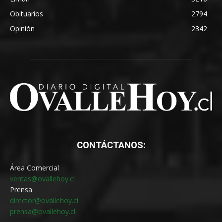
Obituarios
2794
Opinión
2342
CONTÁCTANOS:
Área Comercial
ventas@ovallehoy.cl
Prensa
director@ovallehoy.cl
prensa@ovallehoy.cl