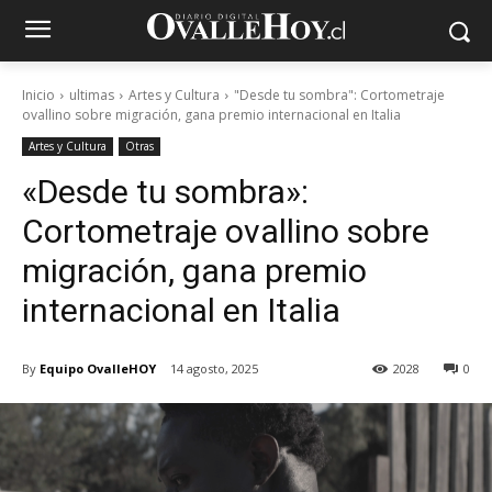
Inicio
ultimas
Artes y Cultura
"Desde tu sombra": Cortometraje
ovallino sobre migración, gana premio internacional en Italia
Artes y Cultura
Otras
«Desde tu sombra»:
Cortometraje ovallino sobre
migración, gana premio
internacional en Italia
By
Equipo OvalleHOY
14 agosto, 2025
2028
0