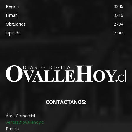
Región
3246
Limarí
3216
Obituarios
2794
Opinión
2342
CONTÁCTANOS:
Área Comercial
ventas@ovallehoy.cl
Prensa