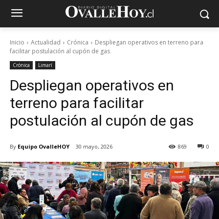
Inicio
Actualidad
Crónica
Despliegan operativos en terreno para
facilitar postulación al cupón de gas
Crónica
Limarí
Despliegan operativos en
terreno para facilitar
postulación al cupón de gas
By
Equipo OvalleHOY
30 mayo, 2026
869
0