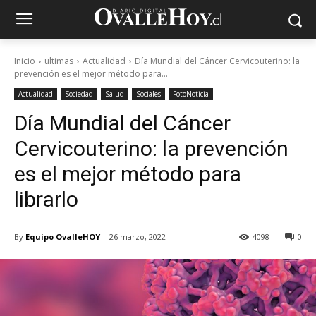
Inicio
ultimas
Actualidad
Día Mundial del Cáncer Cervicouterino: la
prevención es el mejor método para...
Actualidad
Sociedad
Salud
Sociales
FotoNoticia
Día Mundial del Cáncer
Cervicouterino: la prevención
es el mejor método para
librarlo
By
Equipo OvalleHOY
26 marzo, 2022
4098
0