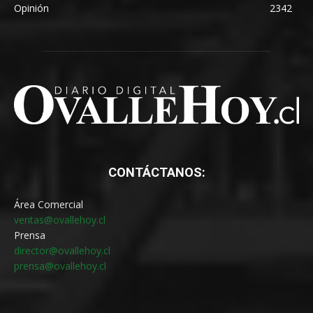
Opinión
2342
CONTÁCTANOS:
Área Comercial
ventas@ovallehoy.cl
Prensa
director@ovallehoy.cl
prensa@ovallehoy.cl