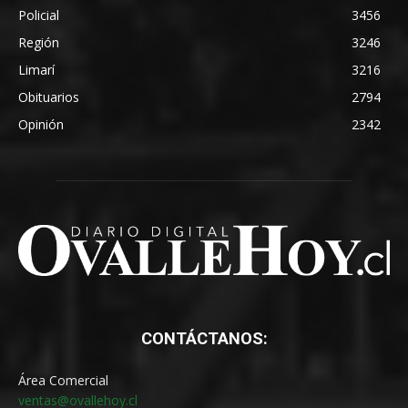
Policial
3456
Región
3246
Limarí
3216
Obituarios
2794
Opinión
2342
CONTÁCTANOS:
Área Comercial
ventas@ovallehoy.cl