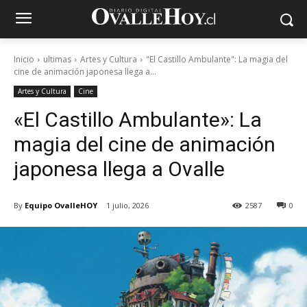
Inicio
ultimas
Artes y Cultura
"El Castillo Ambulante": La magia del
cine de animación japonesa llega a...
Artes y Cultura
Cine
«El Castillo Ambulante»: La
magia del cine de animación
japonesa llega a Ovalle
By
Equipo OvalleHOY
1 julio, 2026
2587
0