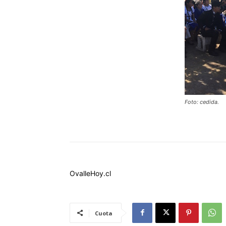
Foto: cedida.
OvalleHoy.cl
Cuota