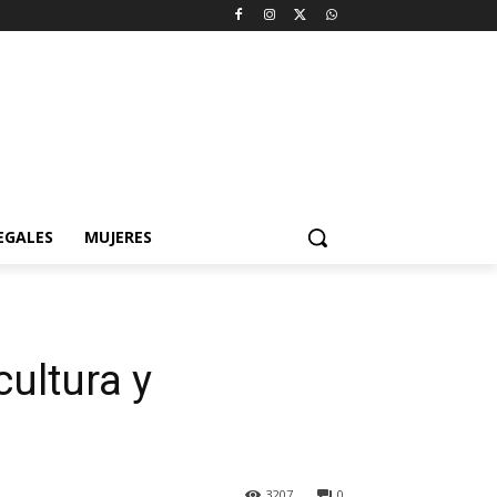
EGALES
MUJERES
cultura y
3207
0