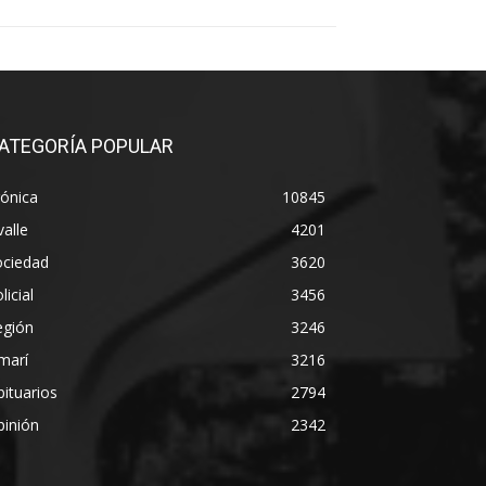
ATEGORÍA POPULAR
ónica
10845
alle
4201
ociedad
3620
licial
3456
egión
3246
marí
3216
ituarios
2794
pinión
2342