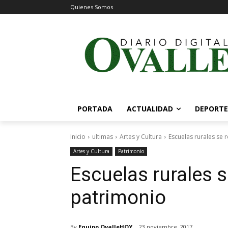
Quienes Somos
PORTADA
ACTUALIDAD
DEPORTE
Inicio
ultimas
Artes y Cultura
Escuelas rurales se 
Artes y Cultura
Patrimonio
Escuelas rurales s
patrimonio
By
Equipo OvalleHOY
23 noviembre, 2017