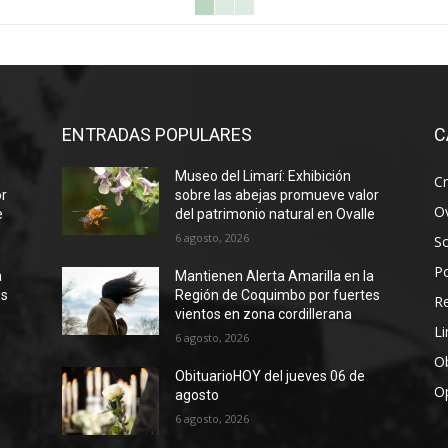
ENTRADAS POPULARES
C
Museo del Limarí: Exhibición
Cr
or
sobre las abejas promueve valor
Ov
e
del patrimonio natural en Ovalle
6 agosto, 2026
S
Po
a
Mantienen Alerta Amarilla en la
es
Región de Coquimbo por fuertes
R
vientos en zona cordillerana
Li
6 agosto, 2026
Ob
ObituarioHOY del jueves 06 de
O
agosto
6 agosto, 2026