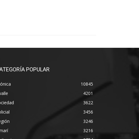
ATEGORÍA POPULAR
ónica
10845
alle
4201
ociedad
3622
licial
3456
egión
3246
marí
3216