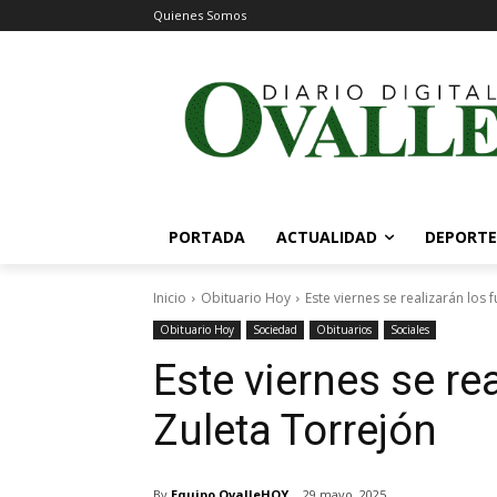
Quienes Somos
PORTADA
ACTUALIDAD
DEPORTE
Inicio
Obituario Hoy
Este viernes se realizarán los
Obituario Hoy
Sociedad
Obituarios
Sociales
Este viernes se re
Zuleta Torrejón
By
Equipo OvalleHOY
29 mayo, 2025