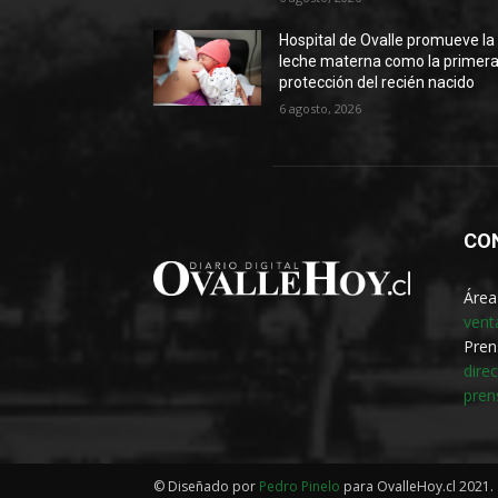
Hospital de Ovalle promueve la
leche materna como la primer
protección del recién nacido
6 agosto, 2026
CO
Área
vent
Pren
dire
pren
© Diseñado por
Pedro Pinelo
para OvalleHoy.cl 2021.