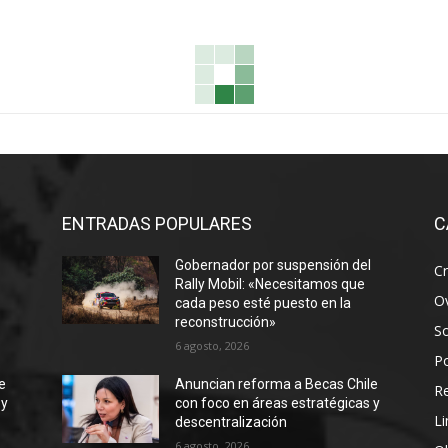
ENTRADAS POPULARES
C
Gobernador por suspensión del
Cr
Rally Mobil: «Necesitamos que
Ov
cada peso esté puesto en la
reconstrucción»
S
6 agosto, 2026
Po
e
Anuncian reforma a Becas Chile
R
 y
con foco en áreas estratégicas y
Li
descentralización
6 agosto, 2026