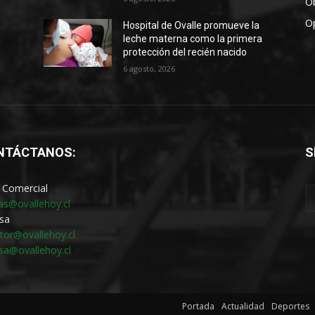
Ob
O
Hospital de Ovalle promueve la
a
leche materna como la primera
protección del recién nacido
6 agosto, 2026
NTÁCTANOS:
S
 Comercial
as@ovallehoy.cl
sa
ctor@ovallehoy.cl
sa@ovallehoy.cl
Portada
Actualidad
Deportes