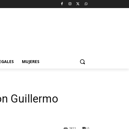
EGALES
MUJERES
on Guillermo
2821
0