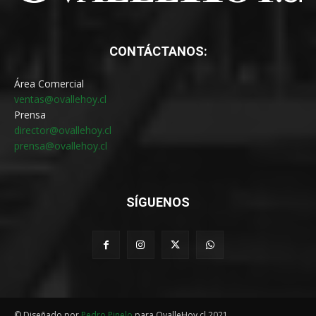
CONTÁCTANOS:
Área Comercial
ventas@ovallehoy.cl
Prensa
director@ovallehoy.cl
prensa@ovallehoy.cl
SÍGUENOS
© Diseñado por
Pedro Pinelo
para OvalleHoy.cl 2021.