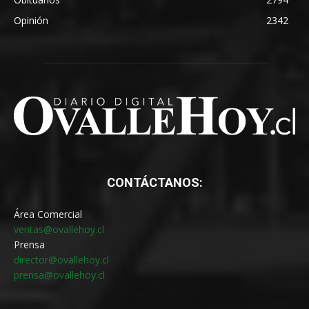
Opinión
2342
CONTÁCTANOS:
Área Comercial
ventas@ovallehoy.cl
Prensa
director@ovallehoy.cl
prensa@ovallehoy.cl