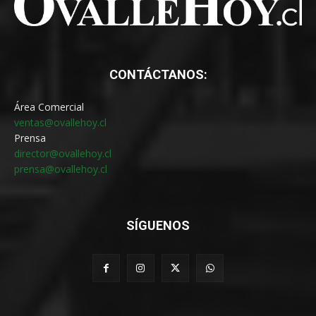
CONTÁCTANOS:
Área Comercial
ventas@ovallehoy.cl
Prensa
director@ovallehoy.cl
prensa@ovallehoy.cl
SÍGUENOS