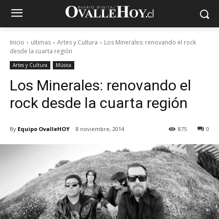
Inicio
ultimas
Artes y Cultura
Los Minerales: renovando el rock
desde la cuarta región
Artes y Cultura
Música
Los Minerales: renovando el
rock desde la cuarta región
By
Equipo OvalleHOY
8 noviembre, 2014
875
0